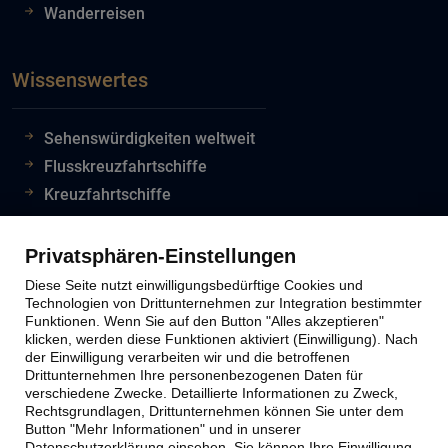
Wanderreisen
Wissenswertes
Sehenswürdigkeiten weltweit
Flusskreuzfahrtschiffe
Kreuzfahrtschiffe
Flughafeninformationen
Reiseinfos Auswertiges Amt
Privatsphären-Einstellungen
Lion Tours Reise Blog
Diese Seite nutzt einwilligungsbedürftige Cookies und
Technologien von Drittunternehmen zur Integration bestimmter
Funktionen. Wenn Sie auf den Button "Alles akzeptieren"
klicken, werden diese Funktionen aktiviert (Einwilligung). Nach
Lion Tours Kontakt
der Einwilligung verarbeiten wir und die betroffenen
Drittunternehmen Ihre personenbezogenen Daten für
verschiedene Zwecke. Detaillierte Informationen zu Zweck,
Kontaktinfos
Rechtsgrundlagen, Drittunternehmen können Sie unter dem
Button "Mehr Informationen" und in unserer
Unternehmen
Datenschutzerklärung einsehen. Sie können Ihre Einwilligung