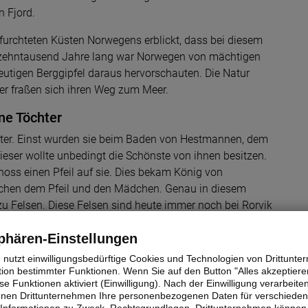
n Fjord.
furchteten Küsten Norwegens erblickt, dass bei diesem
 zehntausend Jahre lang war Norwegen von mächtigen
eutigen Berggipfel daraus hervorschauten. Die Natur
her fraßen sich ihren Weg zum Meer.
ne Töchter
hter. Einst wurden sie beim Baden von Hestmannen, dem
dieser wollte unbedingt die Schönste von ihnen besitzen.
hoss einen Pfeil auf sie. Dies bekam König von
schen dem Pfeil und den Mädchen. Genau in diesem
zu Felsen. Diese Felsen sind heute immer noch bei Rorvik
 Sage über Lekamøya.
phären-Einstellungen
© Lion Tours GmbH
© Lion Tours GmbH
e nutzt einwilligungsbedürftige Cookies und Technologien von Drittunt
tion bestimmter Funktionen. Wenn Sie auf den Button "Alles akzeptieren
e Funktionen aktiviert (Einwilligung). Nach der Einwilligung verarbeite
fenen Drittunternehmen Ihre personenbezogenen Daten für verschiede