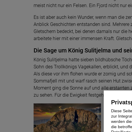
meist nicht nur ein Felsen. Ein Fjord nicht nur ei
Es ist aber auch kein Wunder, wenn man die zer
Anblick Geschichten entstanden sind. Mehrere
Gletschern bedeckt, bei denen damals nur die h
arbeitete hier mit einer immensen Kraft. Gletsc
Die Sage um König Sulitjelma und sei
König Sulitjelma hatte sieben bildhübsche Töc
Sohn des Trollkönigs Vagekallen, erblickt, und 
Als diese vor ihm flohen wurde er zornig und sc
Sommafjell mit und warf rasch seinen Hut zwi
Moment ging die Sonne auf und alle erstarrten 
zu sehen. Für die Ewigkeit festgehalten in der
Privats
© drhorstdonat1 pixabay
Diese Seit
zur Integra
werden dies
die betrof