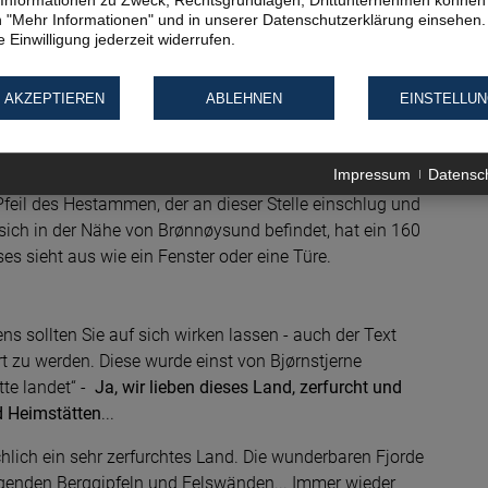
te Informationen zu Zweck, Rechtsgrundlagen, Drittunternehmen können 
 "Mehr Informationen" und in unserer Datenschutzerklärung einsehen.
 Einwilligung jederzeit widerrufen.
dfjord, Norwegen
Norwegen: schroffe Berge an den
Fjorden
 AKZEPTIEREN
ABLEHNEN
EINSTELLU
Impressum
Datensc
estmannen. So entstand Torghatten - der "Berg mit
feil des Hestammen, der an dieser Stelle einschlug und
 sich in der Nähe von Brønnøysund befindet, hat ein 160
s sieht aus wie ein Fenster oder eine Türe.
 sollten Sie auf sich wirken lassen - auch der Text
rt zu werden. Diese wurde einst von Bjørnstjerne
tte landet“ -
Ja, wir lieben dieses Land, zerfurcht und
d Heimstätten
...
lich ein sehr zerfurchtes Land. Die wunderbaren Fjorde
agenden Berggipfeln und Felswänden... Immer wieder