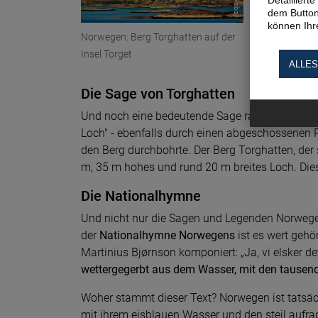
Detaillier
dem Button
können Ihre
Norwegen: Berg Torghatten auf der
am Eio in Ei
Insel Torget
ALLES
Die Sage von Torghatten
Und noch eine bedeutende Sage rankt sich um H
Loch" - ebenfalls durch einen abgeschossenen P
den Berg durchbohrte. Der Berg Torghatten, der
m, 35 m hohes und rund 20 m breites Loch. Diese
Die Nationalhymne
Und nicht nur die Sagen und Legenden Norwegens
der
Nationalhymne Norwegens
ist es wert gehö
Martinius Bjørnson komponiert: „Ja, vi elsker de
wettergegerbt aus dem Wasser, mit den tausen
Woher stammt dieser Text? Norwegen ist tatsäch
mit ihrem eisblauen Wasser und den steil aufr