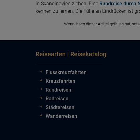
in Skandinavien ziehen. Eine
Rundreise durch
kennen zu lernen. Die Fülle an Eindrücken ist gr
Wenn Ihnen dieser Artikel gefallen hat, set
Reisearten | Reisekatalog
Flusskreuzfahrten
Kreuzfahrten
Rundreisen
Radreisen
Städtereisen
Wanderreisen