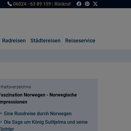
06024 - 63 89 159
|
Rückruf
Radreisen
Städtereisen
Reiseservice
Inhaltsverzeichnis
Faszination Norwegen - Norwegische
Impressionen
Eine Rundreise durch Norwegen
Die Sage um König Sulitjelma und seine
Töchter