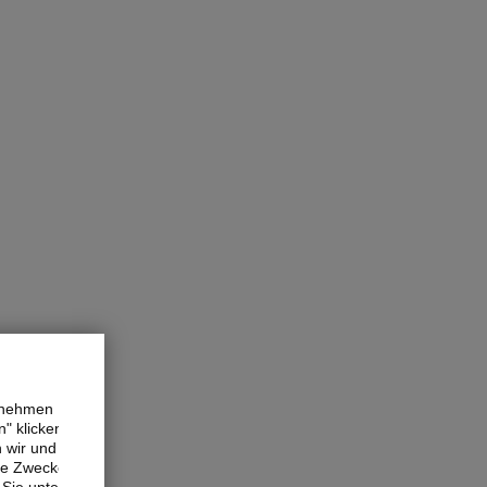
ernehmen
" klicken,
n wir und
ne Zwecke.